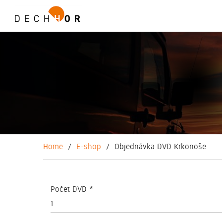
Skip
to
content
Home
E-shop
Objednávka DVD Krkonoše
Počet DVD
*